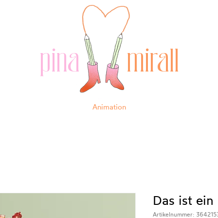
pina
mirall
Animation
Das ist ein
Artikelnummer: 364215