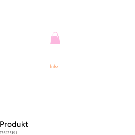
Info
 Produkt
376135191